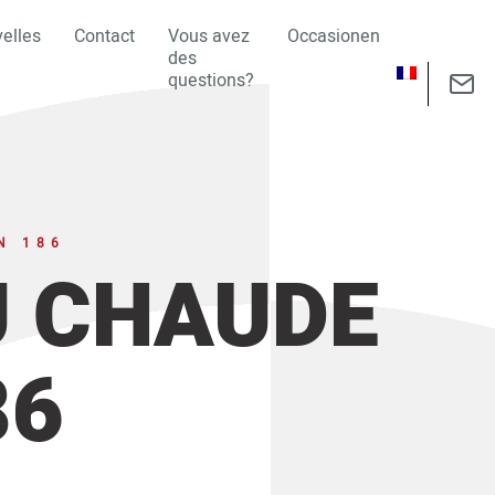
elles
Contact
Vous avez
Occasionen
des
questions?
N 186
U CHAUDE
86