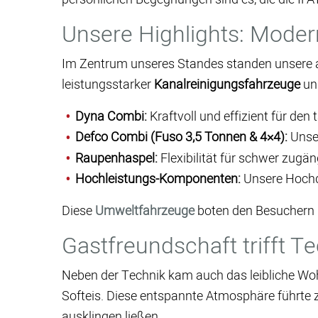
Unsere Highlights: Moder
Im Zentrum unseres Standes standen unsere ak
leistungsstarker
Kanalreinigungsfahrzeuge
un
Dyna Combi:
Kraftvoll und effizient für den 
Defco Combi (Fuso 3,5 Tonnen & 4×4):
Unse
Raupenhaspel:
Flexibilität für schwer zugän
Hochleistungs-Komponenten:
Unsere Hochd
Diese
Umweltfahrzeuge
boten den Besuchern n
Gastfreundschaft trifft T
Neben der Technik kam auch das leibliche Woh
Softeis. Diese entspannte Atmosphäre führte 
ausklingen ließen.