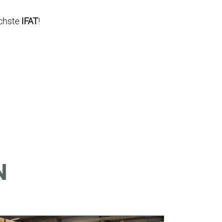
ächste
IFAT
!
N