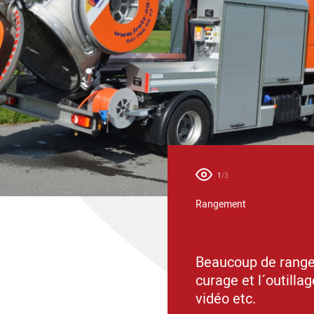
1
/3
nduite
Rangement
ute grâce au centre de
Beaucoup de range
curage et l´outilla
vidéo etc.