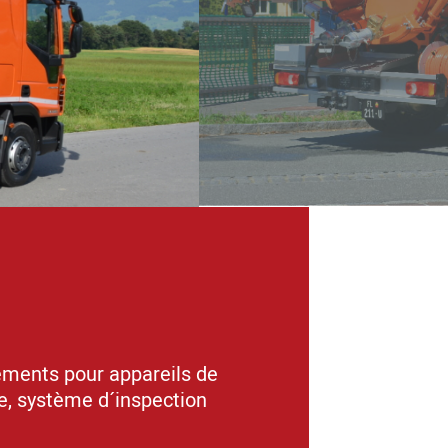
2
/3
Durable
ments pour appareils de
Longue durée de vie
ge, système d´inspection
qualité