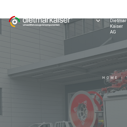
Notre
Nous
entreprise
somme
Dietmar
Kaiser
AG
HOME
-