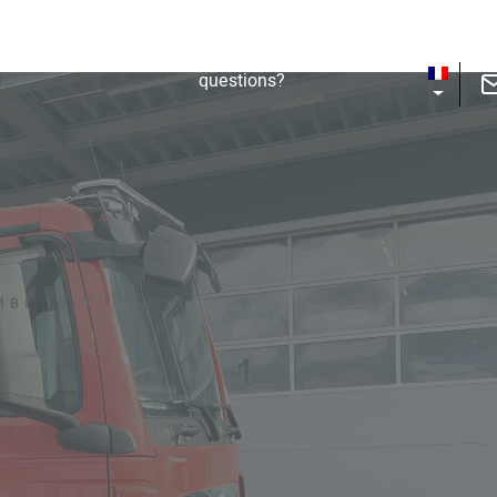
Nouvelles
Contact
Vous avez
Occasionen
des
questions?
MBI 12 T