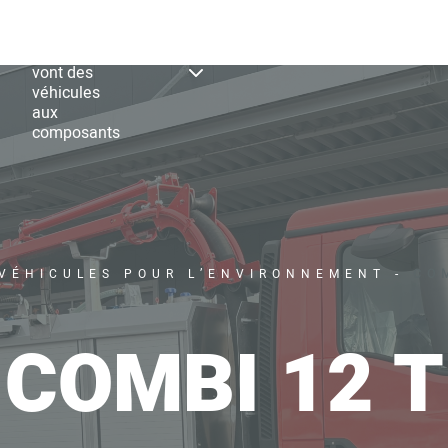
Nos
Nos
Nos
Occasionen
s
produits
produits
services
vont des
véhicules
aux
composants
VÉHICULES POUR L’ENVIRONNEMENT
-
CO
COMBI 12 T