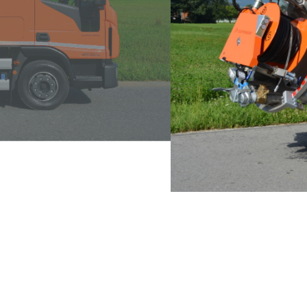
3
/3
Bon comportement de co
 vie grâce à une haute
Bonne tenue de ro
gravité bas